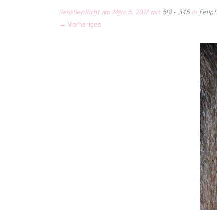
Veröffentlicht am
März 5, 2017
mit
518 × 345
in
Fellp
← Vorheriges