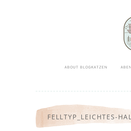
Abenteuerkatzen an der Leine- Reisen, wandern 
Blogkatz
ABOUT BLOGKATZEN
ABE
WILLKOMMEN BEI
GA
BLOGKATZEN.DE
FELLTYP_LEICHTES-H