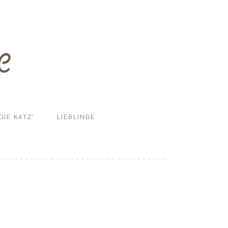
DIE KATZ’
LIEBLINGE
ERNÄHRUNG
DIY
HALTUNG UND MEHR
KRANKHEITEN
PFLEGE & REINIGUNG