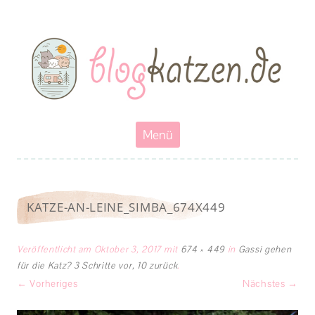
Blogkatzen
Abenteuerkatzen an der Leine- Reisen, wandern und Campen mit
Katzen
Zum
Menü
Inhalt
springen
KATZE-AN-LEINE_SIMBA_674X449
Veröffentlicht am
Oktober 3, 2017
mit
674 × 449
in
Gassi gehen
für die Katz? 3 Schritte vor, 10 zurück
.
← Vorheriges
Nächstes →