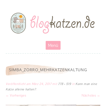
Blogkatzen
Abenteuerkatzen an der Leine- Reisen, wandern und Campen mit
Katzen
Zum
Menü
Inhalt
springen
SIMBA_ZORRO_MEHRKATZENKALTUNG
Veröffentlicht am
März 24, 2017
mit
778 × 519
in
Kann man eine
Katze alleine halten?
.
← Vorheriges
Nächstes →