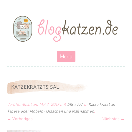
Blogkatzen
Abenteuerkatzen an der Leine- Reisen, wandern und Campen mit
Katzen
Zum
Menü
Inhalt
springen
KATZEKRATZTSISAL
Veröffentlicht am
Mai 7, 2017
mit
518 × 777
in
Katze kratzt an
Tapete oder Möbeln- Ursachen und Maßnahmen
.
← Vorheriges
Nächstes →