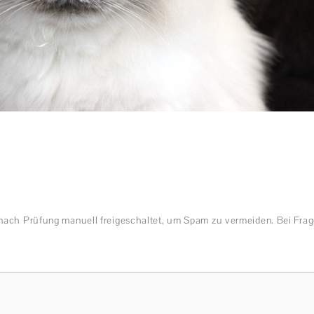
nach Prüfung manuell freigeschaltet, um Spam zu vermeiden. Bei Frag