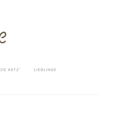
DIE KATZ’
LIEBLINGE
ERNÄHRUNG
DIY
HALTUNG UND MEHR
KRANKHEITEN
PFLEGE & REINIGUNG