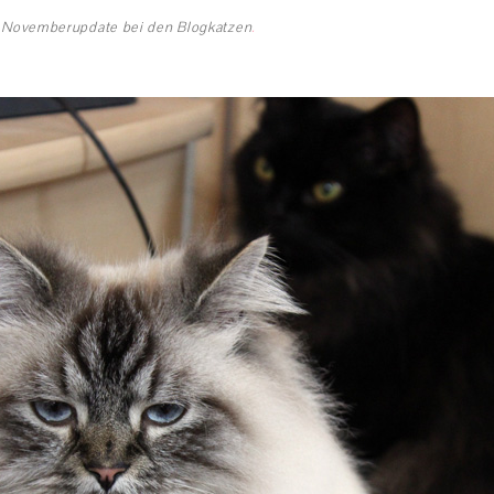
n
Novemberupdate bei den Blogkatzen
.