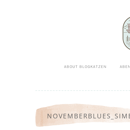
Abenteuerkatzen an der Leine- Reisen, wandern 
Blogkatz
ABOUT BLOGKATZEN
ABE
WILLKOMMEN BEI
GA
BLOGKATZEN.DE
NOVEMBERBLUES_SIM