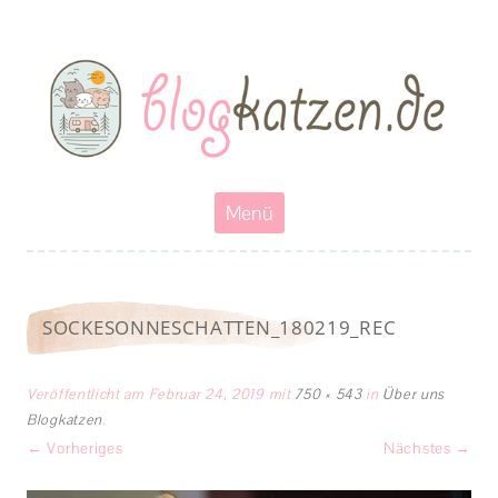
Blogkatzen
Abenteuerkatzen an der Leine- Reisen, wandern und Campen mit
Katzen
Zum
Menü
Inhalt
springen
SOCKESONNESCHATTEN_180219_REC
Veröffentlicht am
Februar 24, 2019
mit
750 × 543
in
Über uns
Blogkatzen
.
← Vorheriges
Nächstes →