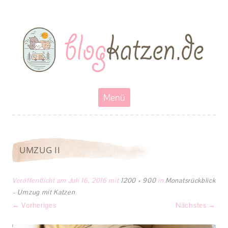
Blogkatzen
Abenteuerkatzen an der Leine- Reisen, wandern und Campen mit
Katzen
Zum
Menü
Inhalt
springen
UMZUG II
Veröffentlicht am
Juli 16, 2016
mit
1200 × 900
in
Monatsrückblick
– Umzug mit Katzen
.
← Vorheriges
Nächstes →