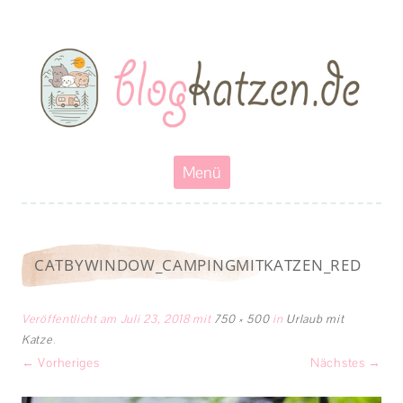
Blogkatzen
Abenteuerkatzen an der Leine- Reisen, wandern und Campen mit
Katzen
Zum
Menü
Inhalt
springen
CATBYWINDOW_CAMPINGMITKATZEN_RED
Veröffentlicht am
Juli 23, 2018
mit
750 × 500
in
Urlaub mit
Katze
.
← Vorheriges
Nächstes →