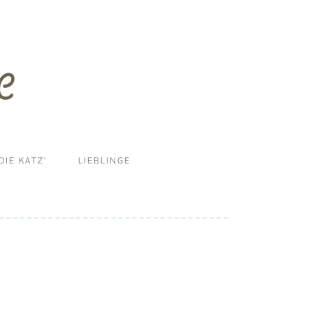
DIE KATZ’
LIEBLINGE
ERNÄHRUNG
DIY
HALTUNG UND MEHR
KRANKHEITEN
PFLEGE & REINIGUNG