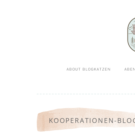
Abenteuerkatzen an der Leine- Reisen, wandern 
Blogkatz
ABOUT BLOGKATZEN
ABE
WILLKOMMEN BEI
GA
BLOGKATZEN.DE
KOOPERATIONEN-BLO