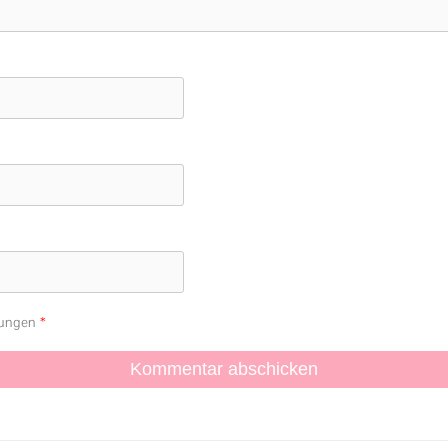
mungen
*