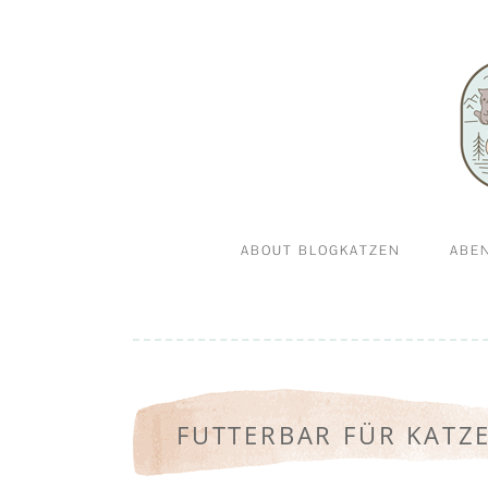
Abenteuerkatzen an der Leine- Reisen, wandern 
Blogkatz
ABOUT BLOGKATZEN
ABE
WILLKOMMEN BEI
GA
BLOGKATZEN.DE
FUTTERBAR FÜR KATZ