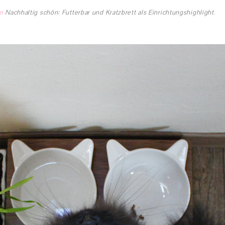
in
Nachhaltig schön: Futterbar und Kratzbrett als Einrichtungshighlight
.