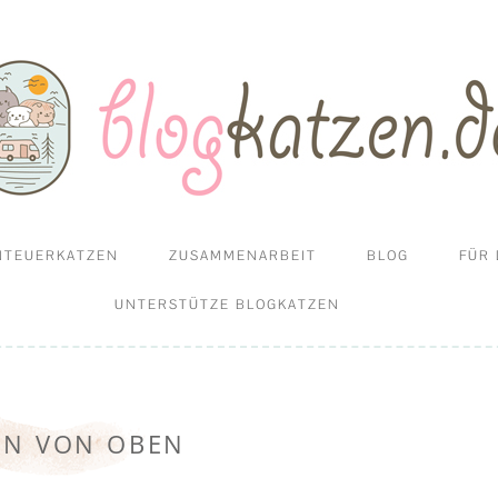
und Campen mit Katzen
en
Zum
NTEUERKATZEN
ZUSAMMENARBEIT
BLOG
FÜR 
Inhalt
springen
SSI GEHEN UND REISEN
UNTERSTÜTZE BLOGKATZEN
MIT KATZEN
EN VON OBEN