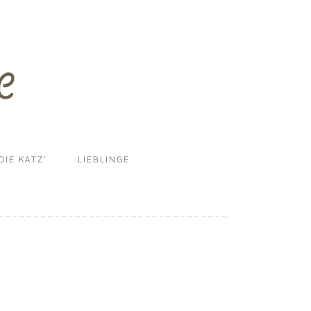
DIE KATZ’
LIEBLINGE
ERNÄHRUNG
DIY
HALTUNG UND MEHR
KRANKHEITEN
PFLEGE & REINIGUNG