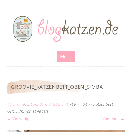
Blogkatzen
Abenteuerkatzen an der Leine- Reisen, wandern und Campen mit
Katzen
Zum
Menü
Inhalt
springen
GROOVIE_KATZENBETT_OBEN_SIMBA
Veröffentlicht am
Juni 9, 2017
mit
749 × 434
in
Katzenbett
GROOVIE von stylecats
.
← Vorheriges
Nächstes →