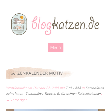
Blogkatzen
Abenteuerkatzen an der Leine- Reisen, wandern und Campen mit
Katzen
Zum
Menü
Inhalt
springen
KATZENKALENDER MOTIV
Veröffentlicht am
Oktober 27, 2019
mit
700 × 543
in
Katzenfotos
aufnehmen- 3 ultimative Tipps z. B. für deinen Katzenkalender
.
← Vorheriges