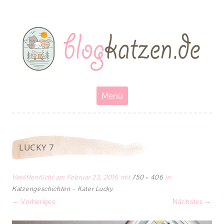
Blogkatzen
Abenteuerkatzen an der Leine- Reisen, wandern und Campen mit
Katzen
Zum
Menü
Inhalt
springen
LUCKY 7
Veröffentlicht am
Februar 23, 2016
mit
750 × 406
in
Katzengeschichten – Kater Lucky
.
← Vorheriges
Nächstes →