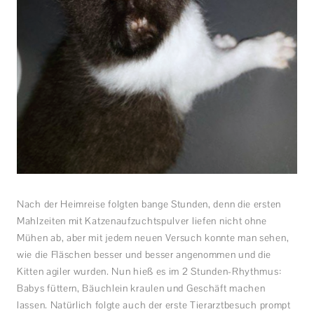
Nach der Heimreise folgten bange Stunden, denn die ersten
Mahlzeiten mit Katzenaufzuchtspulver liefen nicht ohne
Mühen ab, aber mit jedem neuen Versuch konnte man sehen,
wie die Fläschen besser und besser angenommen und die
Kitten agiler wurden. Nun hieß es im 2 Stunden-Rhythmus:
Babys füttern, Bäuchlein kraulen und Geschäft machen
lassen. Natürlich folgte auch der erste Tierarztbesuch prompt