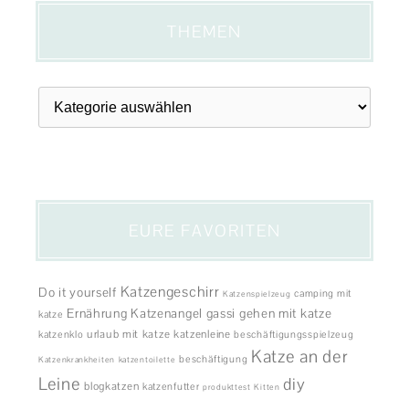
THEMEN
Themen
EURE FAVORITEN
Katzengeschirr
Do it yourself
camping mit
Katzenspielzeug
Ernährung
Katzenangel
gassi gehen mit katze
katze
urlaub mit katze
katzenleine
katzenklo
beschäftigungsspielzeug
Katze an der
beschäftigung
Katzenkrankheiten
katzentoilette
Leine
diy
blogkatzen
katzenfutter
produkttest
Kitten