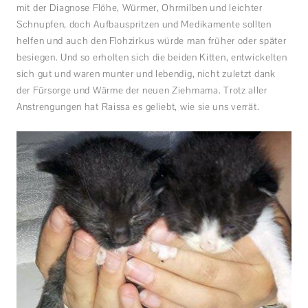
mit der Diagnose Flöhe, Würmer, Ohrmilben und leichter
Schnupfen, doch Aufbauspritzen und Medikamente sollten
helfen und auch den Flohzirkus würde man früher oder später
besiegen. Und so erholten sich die beiden Kitten, entwickelten
sich gut und waren munter und lebendig, nicht zuletzt dank
der Fürsorge und Wärme der neuen Ziehmama. Trotz aller
Anstrengungen hat Raissa es geliebt, wie sie uns verrät.