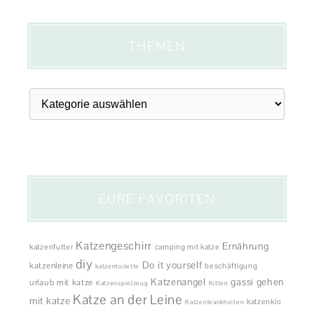
THEMEN
Themen
EURE FAVORITEN
Katzengeschirr
Ernährung
katzenfutter
camping mit katze
diy
Do it yourself
katzenleine
beschäftigung
katzentoilette
Katzenangel
gassi gehen
urlaub mit katze
Katzenspielzeug
Kitten
Katze an der Leine
mit katze
katzenklo
Katzenkrankheiten