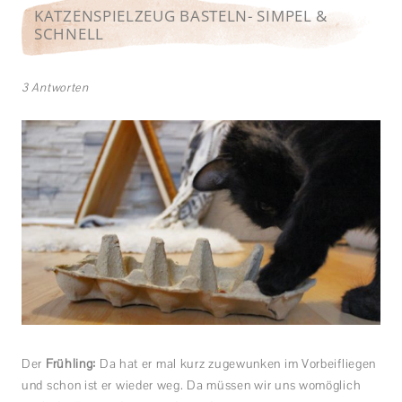
KATZENSPIELZEUG BASTELN- SIMPEL &
SCHNELL
3 Antworten
Der
Frühling:
Da hat er mal kurz zugewunken im Vorbeifliegen
und schon ist er wieder weg. Da müssen wir uns womöglich