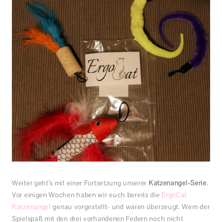
Weiter geht’s mit einer Fortsetzung unserer
Katzenangel-Serie
.
Vor einigen Wochen haben wir euch bereits die
ErgoCat
Katzenangel
genau vorgestellt- und waren überzeugt. Wem der
Spielspaß mit den drei vorhandenen Federn noch nicht