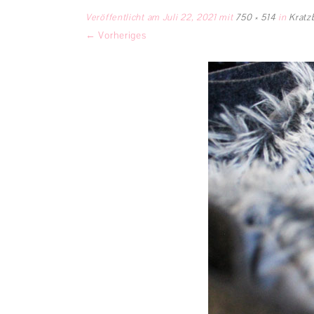
Veröffentlicht am
Juli 22, 2021
mit
750 × 514
in
Kratz
← Vorheriges