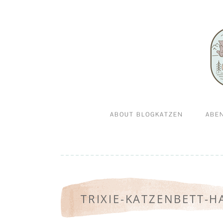
Abenteuerkatzen an der Leine- Reisen, wandern 
Blogkatz
ABOUT BLOGKATZEN
ABE
WILLKOMMEN BEI
GA
BLOGKATZEN.DE
TRIXIE-KATZENBETT-