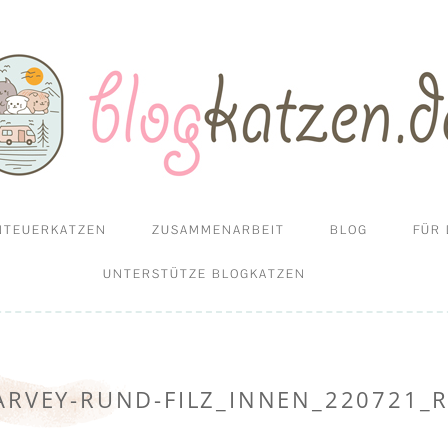
und Campen mit Katzen
en
Zum
NTEUERKATZEN
ZUSAMMENARBEIT
BLOG
FÜR 
Inhalt
springen
SSI GEHEN UND REISEN
UNTERSTÜTZE BLOGKATZEN
MIT KATZEN
HARVEY-RUND-FILZ_INNEN_220721_