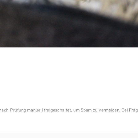
nach Prüfung manuell freigeschaltet, um Spam zu vermeiden. Bei Frag