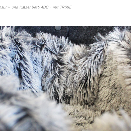
baum- und Katzenbett-ABC – mit TRIXIE
.