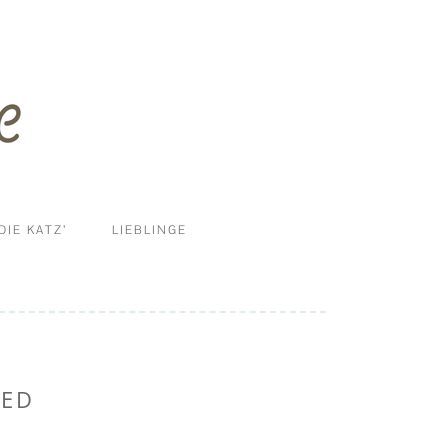
DIE KATZ’
LIEBLINGE
ERNÄHRUNG
DIY
HALTUNG UND MEHR
RED
KRANKHEITEN
PFLEGE & REINIGUNG