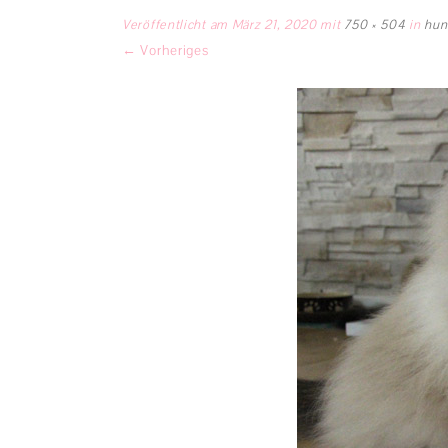
Veröffentlicht am
März 21, 2020
mit
750 × 504
in
hun
← Vorheriges