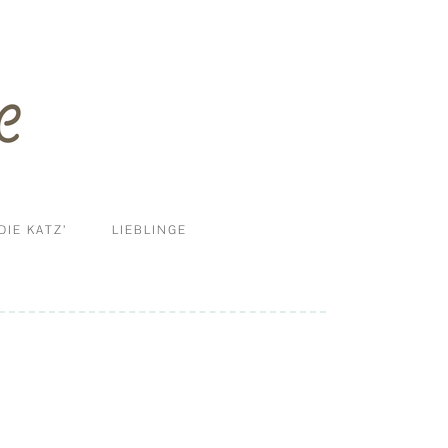
DIE KATZ’
LIEBLINGE
ERNÄHRUNG
DIY
HALTUNG UND MEHR
KRANKHEITEN
PFLEGE & REINIGUNG