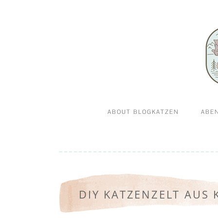
Abenteuerkatzen an der Leine- Reisen, wandern 
Blogkatz
ABOUT BLOGKATZEN
ABE
WILLKOMMEN BEI
GA
BLOGKATZEN.DE
DIY KATZENZELT AUS