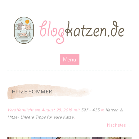
Blogkatzen
Abenteuerkatzen an der Leine- Reisen, wandern und Campen mit
Katzen
Zum
Menü
Inhalt
springen
HITZE SOMMER
Veröffentlicht am
August 28, 2016
mit
597 × 435
in
Katzen &
Hitze- Unsere Tipps für eure Katze
.
Nächstes →