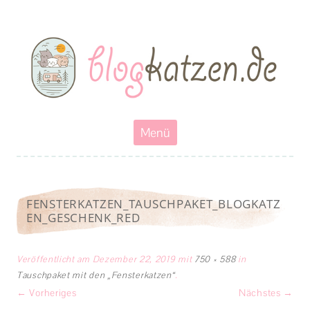
Blogkatzen
Abenteuerkatzen an der Leine- Reisen, wandern und Campen mit
Katzen
Zum
Menü
Inhalt
springen
FENSTERKATZEN_TAUSCHPAKET_BLOGKATZ
EN_GESCHENK_RED
Veröffentlicht am
Dezember 22, 2019
mit
750 × 588
in
Tauschpaket mit den „Fensterkatzen“
.
← Vorheriges
Nächstes →