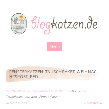
Blogkatzen
Abenteuerkatzen an der Leine- Reisen, wandern und Campen mit
Katzen
Zum
Menü
Inhalt
springen
FENSTERKATZEN_TAUSCHPAKET_WEIHNAC
HTSPOST_RED
Veröffentlicht am
Dezember 22, 2019
mit
750 × 500
in
Tauschpaket mit den „Fensterkatzen“
.
← Vorheriges
Nächstes →