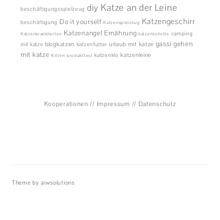
diy
Katze an der Leine
beschäftigungsspielzeug
Katzengeschirr
Do it yourself
beschäftigung
Katzenspielzeug
Katzenangel
Ernährung
camping
Katzenkrankheiten
katzentoilette
gassi gehen
blogkatzen
urlaub mit katze
mit katze
katzenfutter
mit katze
katzenleine
katzenklo
Kitten
produkttest
Kooperationen
//
Impressum
//
Datenschutz
Theme by aiwsolutions