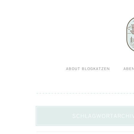
Abenteuerkatzen an der Leine- Reisen, wandern 
Blogkatz
ABOUT BLOGKATZEN
ABE
WILLKOMMEN BEI
GA
BLOGKATZEN.DE
SCHLAGWORTARCHI