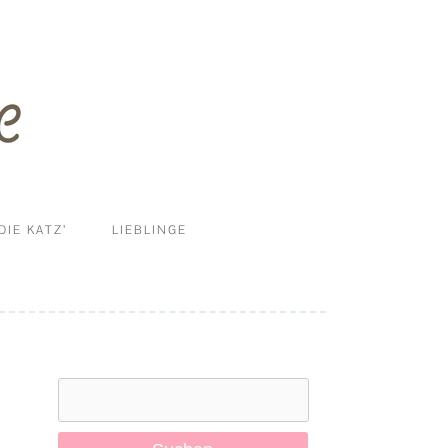
DIE KATZ’
LIEBLINGE
ERNÄHRUNG
DIY
HALTUNG UND MEHR
Suchen
KRANKHEITEN
nach:
PFLEGE & REINIGUNG