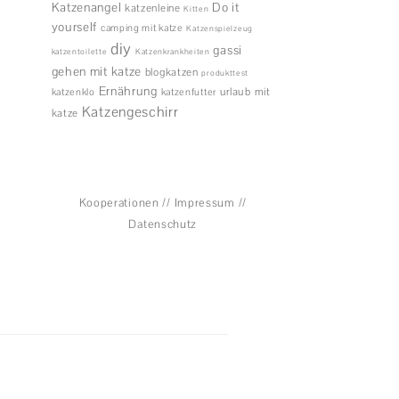
Katzenangel
Do it
katzenleine
Kitten
yourself
camping mit katze
Katzenspielzeug
diy
gassi
katzentoilette
Katzenkrankheiten
gehen mit katze
blogkatzen
produkttest
Ernährung
urlaub mit
katzenklo
katzenfutter
Katzengeschirr
katze
Kooperationen
//
Impressum
//
Datenschutz