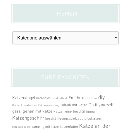
THEMEN
Themen
EURE FAVORITEN
diy
Katzenangel
Ernährung
katzenklo
produkttest
Kitten
Do it yourself
urlaub mit katze
Katzenkrankheiten
Katzenspielzeug
gassi gehen mit katze
katzenleine
beschäftigung
Katzengeschirr
blogkatzen
beschäftigungsspielzeug
Katze an der
camping mit katze
katzenfutter
katzentoilette