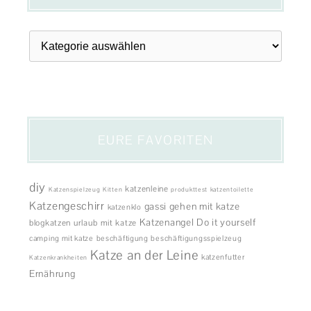
Themen
EURE FAVORITEN
diy
katzenleine
Katzenspielzeug
Kitten
produkttest
katzentoilette
Katzengeschirr
gassi gehen mit katze
katzenklo
Katzenangel
Do it yourself
blogkatzen
urlaub mit katze
camping mit katze
beschäftigung
beschäftigungsspielzeug
Katze an der Leine
katzenfutter
Katzenkrankheiten
Ernährung