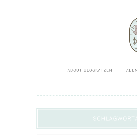
Abenteuerkatzen an der Leine- Reisen, wandern 
Blogkatz
ABOUT BLOGKATZEN
ABE
WILLKOMMEN BEI
GA
BLOGKATZEN.DE
SCHLAGWORT