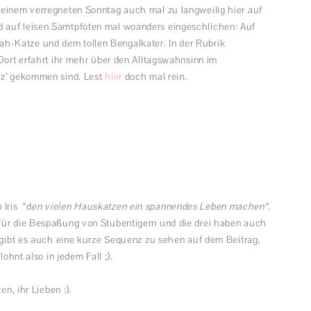
 einem verregneten Sonntag auch mal zu langweilig hier auf
 auf leisen Samtpfoten mal woanders eingeschlichen: Auf
-Katze und dem tollen Bengalkater. In der Rubrik
 Dort erfahrt ihr mehr über den Alltagswahnsinn im
tz’ gekommen sind. Lest
hier
doch mal rein.
Iris “d
en vielen Hauskatzen ein spannendes Leben machen“.
für die Bespaßung von Stubentigern und die drei haben auch
s gibt es auch eine kurze Sequenz zu sehen auf dem Beitrag,
ohnt also in jedem Fall ;).
en, ihr Lieben :).