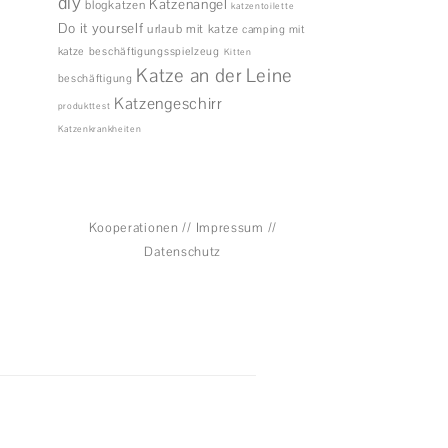
diy
Katzenangel
blogkatzen
katzentoilette
Do it yourself
urlaub mit katze
camping mit
katze
beschäftigungsspielzeug
Kitten
Katze an der Leine
beschäftigung
Katzengeschirr
produkttest
Katzenkrankheiten
Kooperationen
//
Impressum
//
Datenschutz