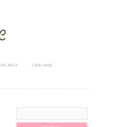
DIE KATZ’
LIEBLINGE
ERNÄHRUNG
DIY
HALTUNG UND MEHR
Suchen
KRANKHEITEN
nach:
PFLEGE & REINIGUNG