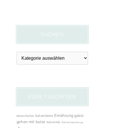
THEMEN
Themen
EURE FAVORITEN
Ernährung
gassi
katzenleine
katzenfutter
gehen mit katze
katzenklo
Katzenspielzeug