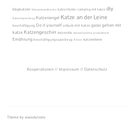
diy
blogkatzen
katzenfutter
camping mit katze
Katzenkrankheiten
Katze an der Leine
Katzenangel
Katzenspielzeug
Do it yourself
gassi gehen mit
urlaub mit katze
beschäftigung
Katzengeschirr
katze
katzenklo
katzentoilette
produkttest
Ernährung
katzenleine
beschäftigungsspielzeug
Kitten
Kooperationen
//
Impressum
//
Datenschutz
Theme by aiwsolutions