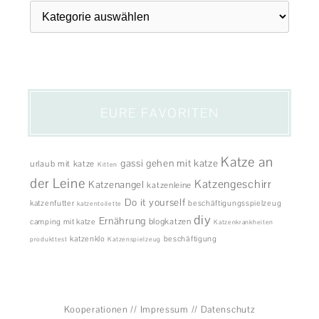
Themen
EURE FAVORITEN
Katze an
gassi gehen mit katze
urlaub mit katze
Kitten
der Leine
Katzengeschirr
Katzenangel
katzenleine
Do it yourself
katzenfutter
beschäftigungsspielzeug
katzentoilette
diy
Ernährung
blogkatzen
camping mit katze
Katzenkrankheiten
katzenklo
beschäftigung
produkttest
Katzenspielzeug
Kooperationen
//
Impressum
//
Datenschutz