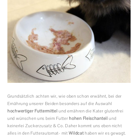
Grundsätzlich achten wir, wie oben schon erwähnt, bei der
Ernährung unserer Beiden besonders auf die Auswahl
hochwertiger Futtermittel
und ernähren die Kater glutenfrei
und wünschen uns beim Futter
hohen Fleischanteil
und
keinerlei Zuckerzusatz & Co. Daher kommt uns eben nicht
alles in den Futterautomat- mit
Wildcat
haben wir es gewagt.