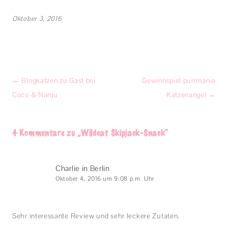
Oktober 3, 2016
Beitragsnavigation
←
Blogkatzen zu Gast bei
Gewinnspiel purrmania
Coco & Nanju
Katzenangel
→
4 Kommentare zu „
Wildcat Skipjack-Snack
“
Charlie in Berlin
Oktober 4, 2016 um 9:08 p.m. Uhr
Sehr interessante Review und sehr leckere Zutaten.