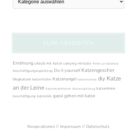
EURE FAVORITEN
Ernährung
urlaub mit katze
camping mit katze
Kitten
produkttest
Katzengeschirr
Do it yourself
beschäftigungsspielzeug
diy
Katze
Katzenangel
blogkatzen
katzenfutter
katzentoilette
an der Leine
katzenleine
Katzenkrankheiten
Katzenspielzeug
gassi gehen mit katze
beschäftigung
katzenklo
Kooperationen
//
Impressum
//
Datenschutz