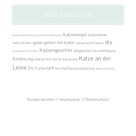
EURE FAVORITEN
Katzenangel
katzenleine
Katzenspielzeug
Katzenkrankheiten
diy
gassi gehen mit katze
katzenfutter
camping mit katze
Katzengeschirr
blogkatzen
beschäftigung
produkttest
Kitten
Katze an der
Ernährung
urlaub mit katze
katzenklo
Leine
Do it yourself
beschäftigungsspielzeug
katzentoilette
Kooperationen
//
Impressum
//
Datenschutz