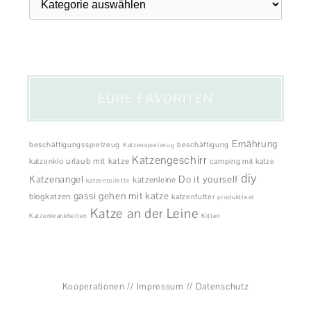
EURE FAVORITEN
Ernährung
beschäftigungsspielzeug
beschäftigung
Katzenspielzeug
Katzengeschirr
urlaub mit katze
katzenklo
camping mit katze
diy
Katzenangel
Do it yourself
katzenleine
katzentoilette
gassi gehen mit katze
blogkatzen
katzenfutter
produkttest
Katze an der Leine
Katzenkrankheiten
Kitten
Kooperationen
//
Impressum
//
Datenschutz