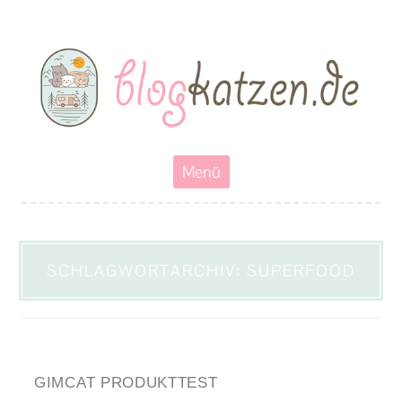
Blogkatzen
Abenteuerkatzen an der Leine- Reisen, wandern und Campen mit
Katzen
Zum
Menü
Inhalt
springen
SCHLAGWORTARCHIV:
SUPERFOOD
GIMCAT PRODUKTTEST