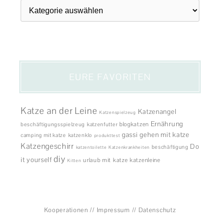
Themen
EURE FAVORITEN
Katze an der Leine
Katzenangel
Katzenspielzeug
Ernährung
blogkatzen
beschäftigungsspielzeug
katzenfutter
gassi gehen mit katze
camping mit katze
katzenklo
produkttest
Katzengeschirr
Do
beschäftigung
katzentoilette
Katzenkrankheiten
diy
it yourself
urlaub mit katze
katzenleine
Kitten
Kooperationen
//
Impressum
//
Datenschutz