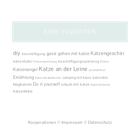
EURE FAVORITEN
diy
Katzengeschirr
gassi gehen mit katze
beschäftigung
katzenfutter
beschäftigungsspielzeug
Katzenspielzeug
Kitten
Katze an der Leine
Katzenangel
produkttest
Ernährung
camping mit katze
katzenklo
Katzenkrankheiten
Do it yourself
blogkatzen
urlaub mit katze
katzentoilette
katzenleine
Kooperationen
//
Impressum
//
Datenschutz