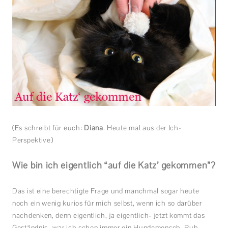
(Es schreibt für euch:
Diana
. Heute mal aus der Ich-
Perspektive)
Wie bin ich eigentlich “auf die Katz’ gekommen”?
Das ist eine berechtigte Frage und manchmal sogar heute
noch ein wenig kurios für mich selbst, wenn ich so darüber
nachdenken, denn eigentlich, ja eigentlich- jetzt kommt das
Geständnis- war ich schon immer ein Hundemensch. Puh…