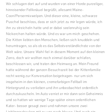
Wir schlugen dort auf und wurden von einer Horde purzeliger,
hinreisender Fellknäuel begrüßt, allesamt Maine-
Coon/Persermixwelpen. Und dieser eine, kleine, schwarze
Puschel beschloss, dass er sich jetzt zu mir legen würde, ich
ihn zu streicheln hatte und er dabei seelenruhig sein
Nickerchen halten würde. Und es war um mich geschehen.
Die Kitten liebten den Menschen, ließen sich knuddeln und
herumtragen, so als ob es das Selbstverständlichste von der
Welt wäre. Unsere Wahl fiel in diesem Moment auf den kleinen
Zorro, doch wir wollten noch einmal darüber schlafen,
beschlossen wir, und traten den Heimweg an. Mein Freund
hatte während der ganzen Besuchszeit bei der Kittenfamilie
recht wenig zur Konversation beigetragen- nur um sich
insgeheim in den kleinen, cremefarbigen Fellball im
Hintergrund zu verlieben und ihn unbeobachtet ordentlich
durchzukuscheln. Im Auto verriet er mir dann sein Geheimnis
und so hatten wir wenige Tage später einen ordentlichen
Kater- besser gesagt zwei und nahmen unsere zwei
Lieblingsrabauken mit zu uns nach Hause. Und auch ein