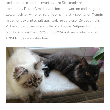
und konnten es nicht erwarten, ihre Streicheleinheiten
abzuholen. Das ließ mich nachdenklich werden und zu guter
Letzt machten wir eher zufällig einen relativ spontanen Termin
mit einer Bekanntschaft aus, welche zu dieser Zeit ebenfalls
Katzenbabys abzugeben hatte. Zu diesem Zeitpunkt war uns
nicht klar, dass hier
Zorro
und
Simba
auf uns warten sollten,
UNSERE
beiden Katerchen.