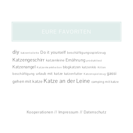
EURE FAVORITEN
diy
Do it yourself
beschäftigungsspielzeug
katzentoilette
Katzengeschirr
Ernährung
katzenleine
produkttest
Katzenangel
blogkatzen
katzenklo
Katzenkrankheiten
Kitten
gassi
urlaub mit katze
beschäftigung
katzenfutter
Katzenspielzeug
Katze an der Leine
gehen mit katze
camping mit katze
Kooperationen
//
Impressum
//
Datenschutz