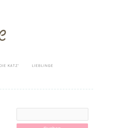
DIE KATZ’
LIEBLINGE
ERNÄHRUNG
DIY
HALTUNG UND MEHR
Suchen
KRANKHEITEN
nach:
PFLEGE & REINIGUNG