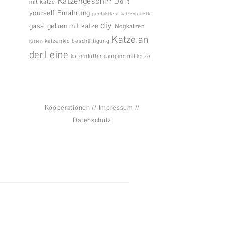
Katzengeschirr
Do it
mit katze
yourself
Ernährung
produkttest
katzentoilette
diy
gassi gehen mit katze
blogkatzen
Katze an
katzenklo
beschäftigung
Kitten
der Leine
katzenfutter
camping mit katze
Kooperationen
//
Impressum
//
Datenschutz