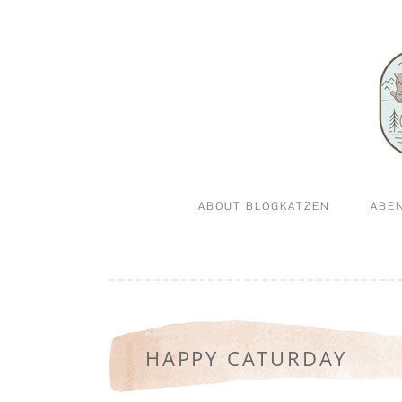
Abenteuerkatzen an der Leine- Reisen, wandern 
Blogkatz
ABOUT BLOGKATZEN
ABE
WILLKOMMEN BEI
GA
BLOGKATZEN.DE
HAPPY CATURDAY