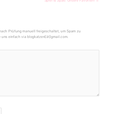
Spiel & Spaß: Unsere Favoriten
→
 nach Prüfung manuell freigeschaltet, um Spam zu
 uns einfach via blogkatzen[ät]gmail.com.