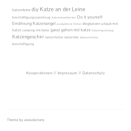
diy
Katze an der Leine
katzenleine
Do it yourself
beschäftigungsspielzeug
Katzenkrankheiten
Ernährung
Katzenangel
blogkatzen
urlaub mit
produkttest
Kitten
gassi gehen mit katze
katze
camping mit katze
Katzenspielzeug
Katzengeschirr
katzenfutter
katzenklo
katzentoilette
beschäftigung
Kooperationen
//
Impressum
//
Datenschutz
Theme by aiwsolutions