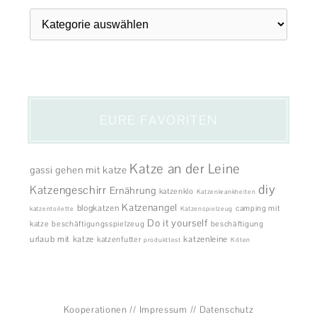
Themen
EURE FAVORITEN
Katze an der Leine
gassi gehen mit katze
diy
Katzengeschirr
Ernährung
katzenklo
Katzenkrankheiten
Katzenangel
blogkatzen
camping mit
katzentoilette
Katzenspielzeug
Do it yourself
katze
beschäftigungsspielzeug
beschäftigung
urlaub mit katze
katzenleine
katzenfutter
produkttest
Kitten
Kooperationen
//
Impressum
//
Datenschutz