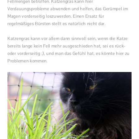
Fellmengen betroffen. Katzengras kann hier
Verdauungsprobleme abwenden und helfen, das Gerümpel im
Magen vorderseitig loszuwerden. Einen Ersatz für
regelmäßiges Bürsten stellt es natürlich nicht dar.
Katzengras kann vor allem dann sinnvoll sein, wenn die Katze
bereits lange kein Fell mehr ausgeschieden hat, sei es rück-
oder vorderseitig ;), und man das Gefühl hat, es könnte hier zu
Problemen kommen.