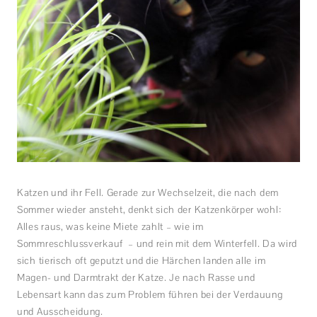
Katzen und ihr Fell. Gerade zur Wechselzeit, die nach dem
Sommer wieder ansteht, denkt sich der Katzenkörper wohl:
Alles raus, was keine Miete zahlt – wie im
Sommreschlussverkauf – und rein mit dem Winterfell. Da wird
sich tierisch oft geputzt und die Härchen landen alle im
Magen- und Darmtrakt der Katze. Je nach Rasse und
Lebensart kann das zum Problem führen bei der Verdauung
und Ausscheidung.