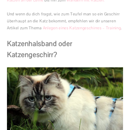
Katzen an der Leine
bis hin zum
Wandern mit Katzen.
Und wenn du dich fragst, wie zum Teufel man so ein Geschirr
überhaupt an die Katz bekommt, empfehlen wir dir unseren
Artikel zum Thema
Anlegen eines Katzengeschirres – Training
.
Katzenhalsband oder
Katzengeschirr?