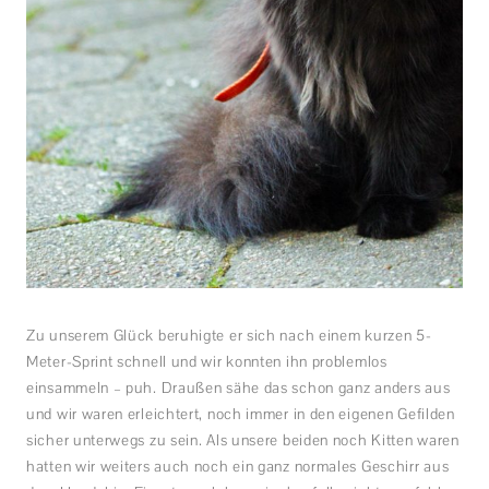
Zu unserem Glück beruhigte er sich nach einem kurzen 5-
Meter-Sprint schnell und wir konnten ihn problemlos
einsammeln – puh. Draußen sähe das schon ganz anders aus
und wir waren erleichtert, noch immer in den eigenen Gefilden
sicher unterwegs zu sein. Als unsere beiden noch Kitten waren
hatten wir weiters auch noch ein ganz normales Geschirr aus