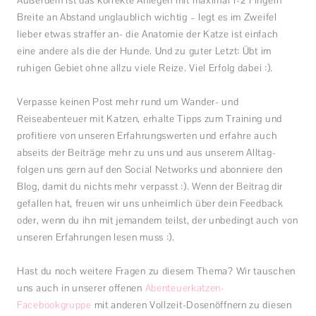
Außerdem ist das korrekte Anlegen mit maximal 1-2 Fingern
Breite an Abstand unglaublich wichtig – legt es im Zweifel
lieber etwas straffer an- die Anatomie der Katze ist einfach
eine andere als die der Hunde. Und zu guter Letzt: Übt im
ruhigen Gebiet ohne allzu viele Reize. Viel Erfolg dabei :).
Verpasse keinen Post mehr rund um Wander- und
Reiseabenteuer mit Katzen, erhalte Tipps zum Training und
profitiere von unseren Erfahrungswerten und erfahre auch
abseits der Beiträge mehr zu uns und aus unserem Alltag-
folgen uns gern auf den Social Networks und abonniere den
Blog, damit du nichts mehr verpasst :). Wenn der Beitrag dir
gefallen hat, freuen wir uns unheimlich über dein Feedback
oder, wenn du ihn mit jemandem teilst, der unbedingt auch von
unseren Erfahrungen lesen muss :).
Hast du noch weitere Fragen zu diesem Thema? Wir tauschen
uns auch in unserer offenen
Abenteuerkatzen-
Facebookgruppe
mit anderen Vollzeit-Dosenöffnern zu diesen