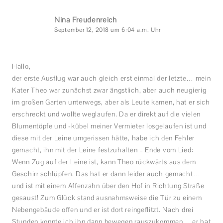
Nina Freudenreich
September 12, 2018 um 6:04 a.m. Uhr
Hallo,
der erste Ausflug war auch gleich erst einmal der letzte… mein
Kater Theo war zunächst zwar ängstlich, aber auch neugierig
im großen Garten unterwegs, aber als Leute kamen, hat er sich
erschreckt und wollte weglaufen. Da er direkt auf die vielen
Blumentöpfe und -kübel meiner Vermieter losgelaufen ist und
diese mit der Leine umgerissen hätte, habe ich den Fehler
gemacht, ihn mit der Leine festzuhalten – Ende vom Lied:
Wenn Zug auf der Leine ist, kann Theo rückwärts aus dem
Geschirr schlüpfen. Das hat er dann leider auch gemacht…
und ist mit einem Affenzahn über den Hof in Richtung Straße
gesaust! Zum Glück stand ausnahmsweise die Tür zu einem
Nebengebäude offen und er ist dort reingeflitzt. Nach drei
Stunden konnte ich ihn dann bewegen rauszukommen… er hat