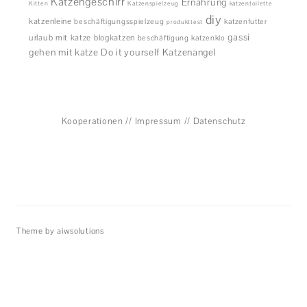
Katzengeschirr
Ernährung
Kitten
Katzenspielzeug
katzentoilette
diy
katzenleine
beschäftigungsspielzeug
katzenfutter
produkttest
gassi
urlaub mit katze
blogkatzen
beschäftigung
katzenklo
gehen mit katze
Do it yourself
Katzenangel
Kooperationen
//
Impressum
//
Datenschutz
Theme by aiwsolutions