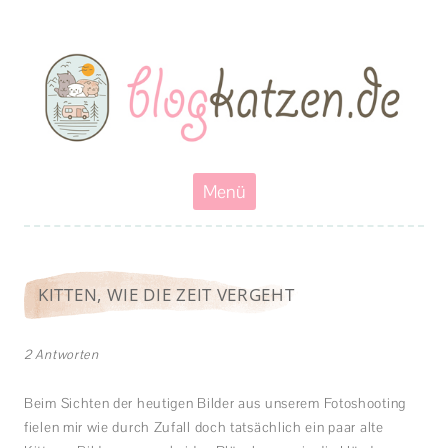
Blogkatzen
Abenteuerkatzen an der Leine- Reisen, wandern und Campen mit
Katzen
Zum
Menü
Inhalt
springen
KITTEN, WIE DIE ZEIT VERGEHT
2 Antworten
Beim Sichten der heutigen Bilder aus unserem Fotoshooting
fielen mir wie durch Zufall doch tatsächlich ein paar alte