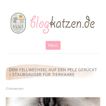
Blogkatzen
Abenteuerkatzen an der Leine- Reisen, wandern und Campen mit
Katzen
Zum
Menü
Inhalt
springen
DEM FELLWECHSEL AUF DEN PELZ GERÜCKT
– STAUBSAUGER FÜR TIERHAARE
2 Antworten