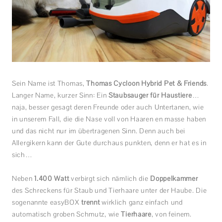
Sein Name ist Thomas,
Thomas Cycloon Hybrid Pet & Friends
.
Langer Name, kurzer Sinn: Ein
Staubsauger für Haustiere
…
naja, besser gesagt deren Freunde oder auch Untertanen, wie
in unserem Fall, die die Nase voll von Haaren en masse haben
und das nicht nur im übertragenen Sinn. Denn auch bei
Allergikern kann der Gute durchaus punkten, denn er hat es in
sich…
Neben
1.400 Watt
verbirgt sich nämlich die
Doppelkammer
des Schreckens für Staub und Tierhaare unter der Haube. Die
sogenannte easyBOX
trennt
wirklich ganz einfach und
automatisch groben Schmutz, wie
Tierhaare
, von feinem.