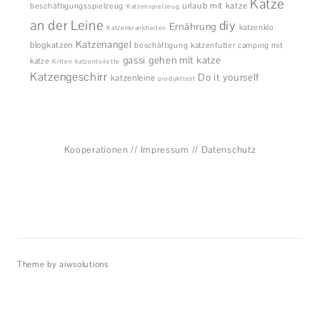
Katze
urlaub mit katze
beschäftigungsspielzeug
Katzenspielzeug
an der Leine
diy
Ernährung
katzenklo
Katzenkrankheiten
Katzenangel
blogkatzen
beschäftigung
katzenfutter
camping mit
gassi gehen mit katze
katze
Kitten
katzentoilette
Katzengeschirr
Do it yourself
katzenleine
produkttest
Kooperationen
//
Impressum
//
Datenschutz
Theme by aiwsolutions