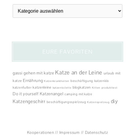
Themen
EURE FAVORITEN
Katze an der Leine
gassi gehen mit katze
urlaub mit
Ernährung
katze
beschäftigung
katzenklo
Katzenkrankheiten
katzenleine
blogkatzen
katzenfutter
katzentoilette
Kitten
produkttest
Do it yourself
Katzenangel
camping mit katze
diy
Katzengeschirr
beschäftigungsspielzeug
Katzenspielzeug
Kooperationen
//
Impressum
//
Datenschutz