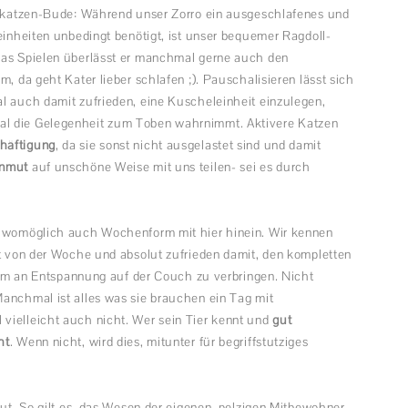
logkatzen-Bude: Während unser Zorro ein ausgeschlafenes und
einheiten unbedingt benötigt, ist unser bequemer Ragdoll-
das Spielen überlässt er manchmal gerne auch den
m, da geht Kater lieber schlafen ;). Pauschalisieren lässt sich
l auch damit zufrieden, eine Kuscheleinheit einzulegen,
al die Gelegenheit zum Toben wahrnimmt. Aktivere Katzen
häftigung
, da sie sonst nicht ausgelastet sind und damit
nmut
auf unschöne Weise mit uns teilen- sei es durch
 womöglich auch Wochenform mit hier hinein. Wir kennen
rt von der Woche und absolut zufrieden damit, den kompletten
an Entspannung auf der Couch zu verbringen. Nicht
Manchmal ist alles was sie brauchen ein Tag mit
vielleicht auch nicht. Wer sein Tier kennt und
gut
ht
. Wenn nicht, wird dies, mitunter für begriffstutziges
aut. So gilt es, das Wesen der eigenen, pelzigen Mitbewohner