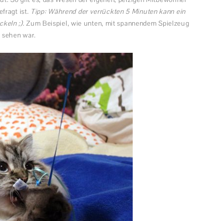
fragt ist.
Tipp: Während der verrückten 5 Minuten kann ein
ckeln ;).
Zum Beispiel, wie unten, mit spannendem Spielzeug
u sehen war.