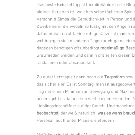
Das beste Beispiel tappst hier direkt durch die B
aktives Kerlchen ist, welches seine täglichen Spiel
Verschnitt Simba die Gemütlichkeit in Person und 
Zweibeinern- die wedeln so lustig mit den Angeln ru
daher einfach nicht. Eine ruhige Katze ist manchma
wohingegen sie an anderen Tagen auch gerne einm
dagegen benötigen oft unbedingt
regelmäßige Besc
unzufrieden werden und dann nicht selten diesen
U
randalieren oder Unsauberkeit.
Zu guter Letzt spielt dann noch die
Tagesform
bzw.
das sicher alle: Es ist Sonntag, man ist ausgepowe
Tag mit einem Minimum an Bewegung und Maximum 
anders geht es da unseren vierbeinigen Freunden. 
Lieblingsdosenöffner auf der Couch. Und manchmal 
beobachtet
, der weiß natürlich,
was es wann brauc
Personal, auch unter Miauen, einfordern.
Natürlich sind nicht alle Miezen so forsch und vorl