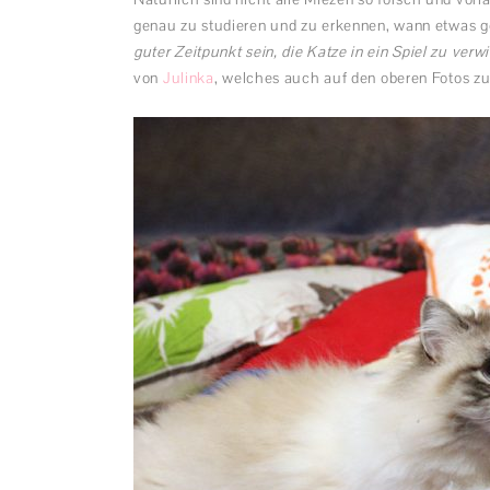
genau zu studieren und zu erkennen, wann etwas ge
guter Zeitpunkt sein, die Katze in ein Spiel zu verwi
von
Julinka
, welches auch auf den oberen Fotos z