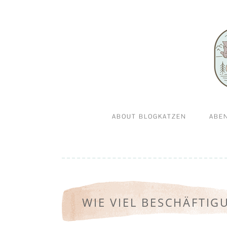
Abenteuerkatzen an der Leine- Reisen, wandern 
Blogkatz
ABOUT BLOGKATZEN
ABE
WILLKOMMEN BEI
GA
BLOGKATZEN.DE
WIE VIEL BESCHÄFTI