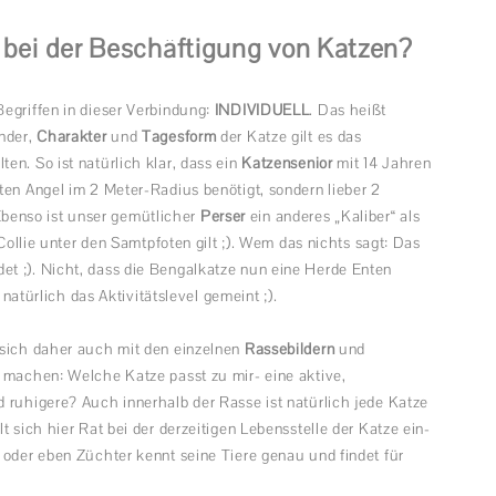
n bei der Beschäftigung von Katzen?
egriffen in dieser Verbindung:
INDIVIDUELL
. Das heißt
ender,
Charakter
und
Tagesform
der Katze gilt es das
en. So ist natürlich klar, dass ein
Katzensenior
mit 14 Jahren
ten Angel im 2 Meter-Radius benötigt, sondern lieber 2
benso ist unser gemütlicher
Perser
ein anderes „Kaliber“ als
-Collie unter den Samtpfoten gilt ;). Wem das nichts sagt: Das
t ;). Nicht, dass die Bengalkatze nun eine Herde Enten
 natürlich das Aktivitätslevel gemeint ;).
 sich daher auch mit den einzelnen
Rassebildern
und
 machen: Welche Katze passt zu mir- eine aktive,
 ruhigere? Auch innerhalb der Rasse ist natürlich jede Katze
t sich hier Rat bei der derzeitigen Lebensstelle der Katze ein-
 oder eben Züchter kennt seine Tiere genau und findet für