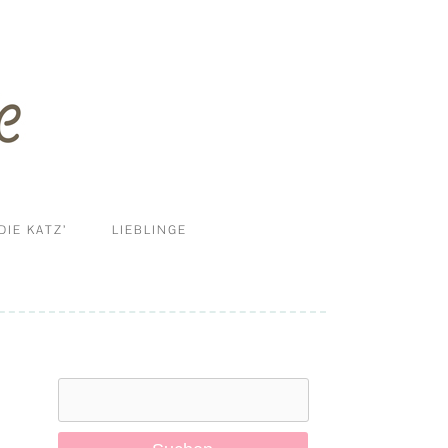
DIE KATZ’
LIEBLINGE
ERNÄHRUNG
DIY
HALTUNG UND MEHR
Suchen
KRANKHEITEN
nach:
PFLEGE & REINIGUNG