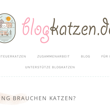
und Campen mit Katzen
en
Zum
NTEUERKATZEN
ZUSAMMENARBEIT
BLOG
FÜR 
Inhalt
springen
SSI GEHEN UND REISEN
UNTERSTÜTZE BLOGKATZEN
MIT KATZEN
GUNG BRAUCHEN KATZEN?