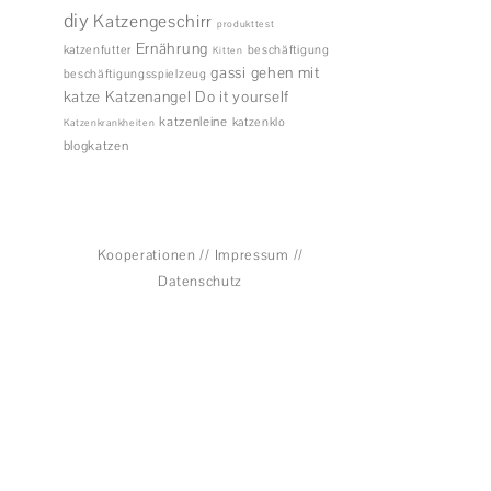
diy
Katzengeschirr
produkttest
Ernährung
katzenfutter
beschäftigung
Kitten
gassi gehen mit
beschäftigungsspielzeug
katze
Katzenangel
Do it yourself
katzenleine
katzenklo
Katzenkrankheiten
blogkatzen
Kooperationen
//
Impressum
//
Datenschutz