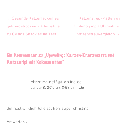
Beitragsnavigation
←
Gesunde Katzenleckerlies
Katzenstreu-Matte von
gefriergetrocknet- Alternative
Pfotenolymp + Ultimativer
zu Cosma Snackies im Test
Katzenstreuvergleich
→
Ein Kommentar zu „
Upcycling: Katzen-Kratzmatte und
Katzentipi mit Kokosmatten
“
christina-neff@t-online.de
Januar 8, 2019 um 8:58 a.m. Uhr
dul hast wirklich tolle sachen, super christina
↓
Antworten