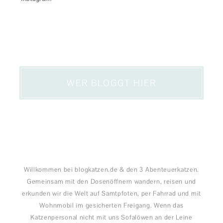
WER BLOGGT HIER
Willkommen bei blogkatzen.de & den 3 Abenteuerkatzen.
Gemeinsam mit den Dosenöffnern wandern, reisen und
erkunden wir die Welt auf Samtpfoten, per Fahrrad und mit
Wohnmobil im gesicherten Freigang. Wenn das
Katzenpersonal nicht mit uns Sofalöwen an der Leine
unterwegs ist, vertreiben wir uns die Zeit mit DIYs und
setzen uns für artgerechte Katzenhaltung ein. Powered by
Dosenöffnerin Diana.