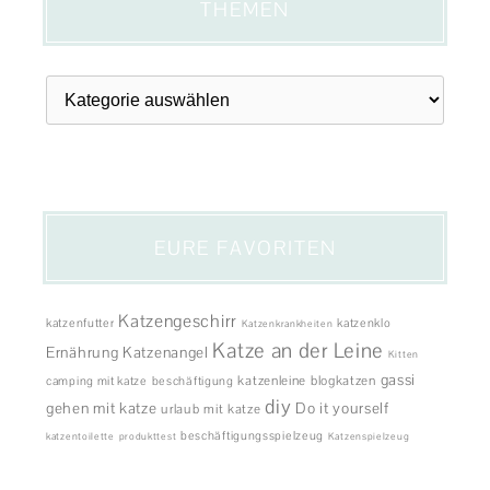
EURE FAVORITEN
Katzengeschirr
katzenfutter
katzenklo
Katzenkrankheiten
Katze an der Leine
Ernährung
Katzenangel
Kitten
gassi
katzenleine
blogkatzen
camping mit katze
beschäftigung
diy
gehen mit katze
Do it yourself
urlaub mit katze
beschäftigungsspielzeug
katzentoilette
produkttest
Katzenspielzeug
Kooperationen
//
Impressum
//
Datenschutz